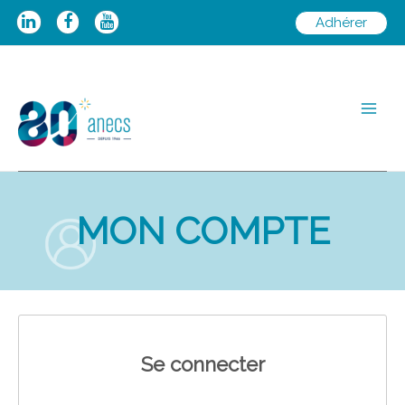
Aller
Adhérer
au
contenu
Main
Men
MON COMPTE
Se connecter