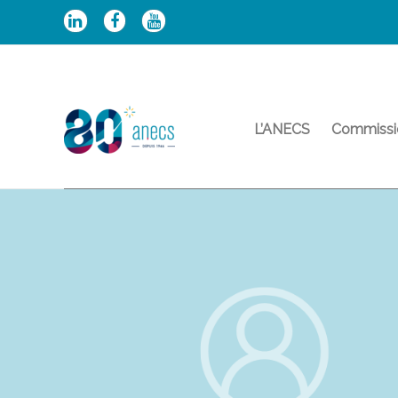
Aller
au
contenu
L’ANECS
Commissi