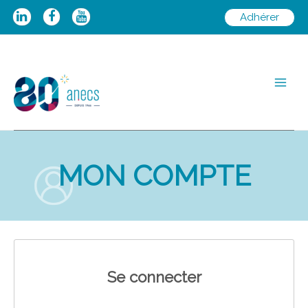
Aller
Adhérer
au
contenu
Main
Men
MON COMPTE
Se connecter