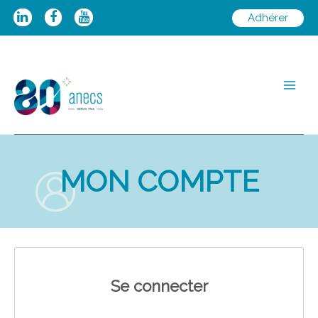
Aller
Adhérer
au
contenu
Main
Men
MON COMPTE
Se connecter