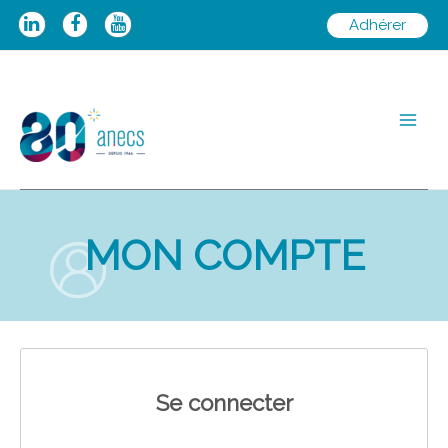
Aller
Adhérer
au
contenu
Main
Men
MON COMPTE
Se connecter