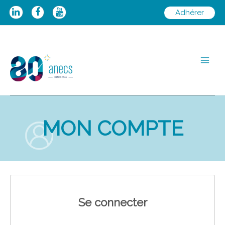
Aller
Adhérer
au
contenu
Main
Men
MON COMPTE
Se connecter