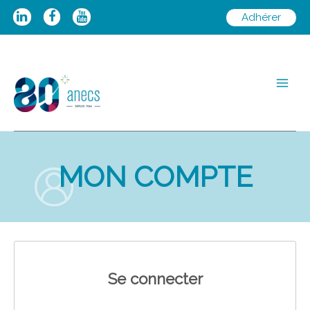
Aller
Adhérer
au
contenu
Main
Men
MON COMPTE
Se connecter