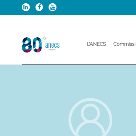
Aller
au
contenu
L’ANECS
Commissi