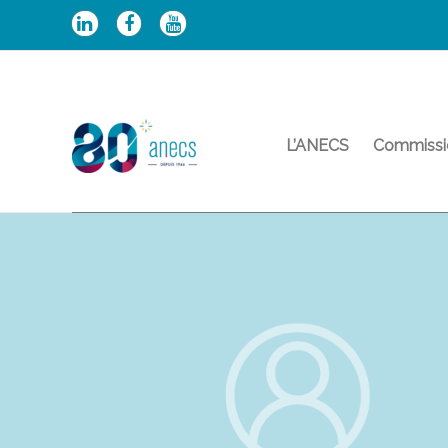
Aller
au
contenu
L’ANECS
Commissi