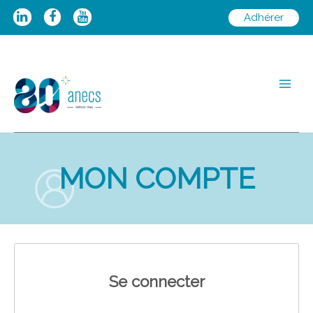
Aller
Adhérer
au
contenu
Main
Men
MON COMPTE
Se connecter