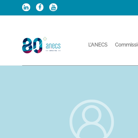
Aller
au
contenu
L’ANECS
Commissi