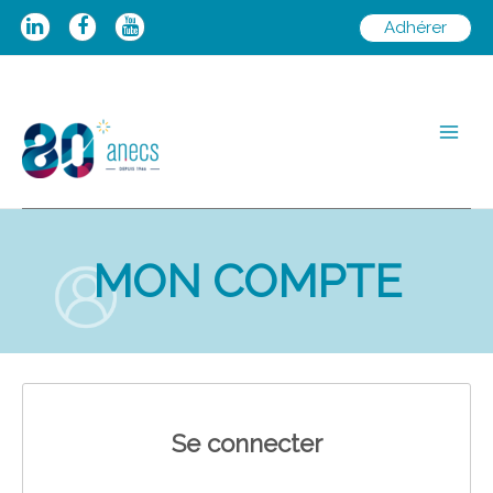
Aller
Adhérer
au
contenu
Main
Men
MON COMPTE
Se connecter