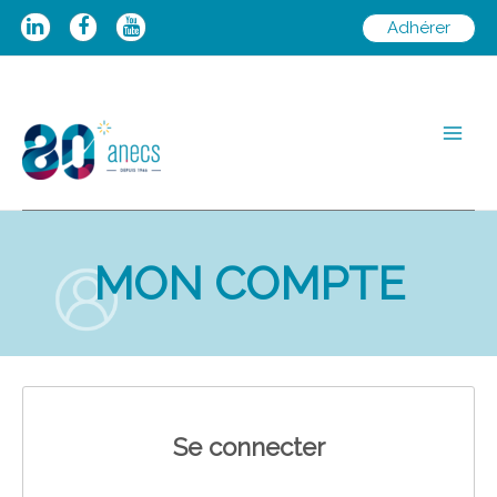
Aller
Adhérer
au
contenu
Main
Men
MON COMPTE
Se connecter