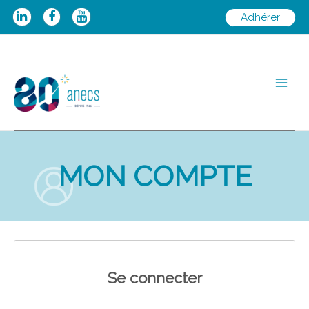
Aller
Adhérer
au
contenu
Main
Men
MON COMPTE
Se connecter