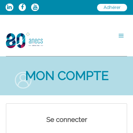
Aller
Adhérer
au
contenu
Main
Men
MON COMPTE
Se connecter