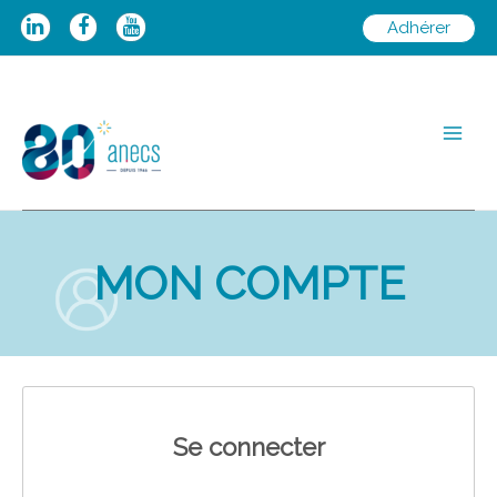
Aller
Adhérer
au
contenu
Main
Men
MON COMPTE
Se connecter