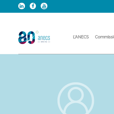
Aller
au
contenu
L’ANECS
Commissi