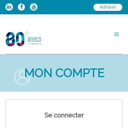
Aller
Adhérer
au
contenu
Main
Men
MON COMPTE
Se connecter