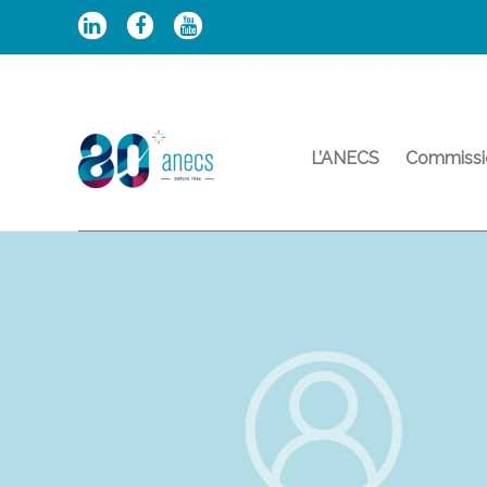
Aller
au
contenu
L’ANECS
Commissi