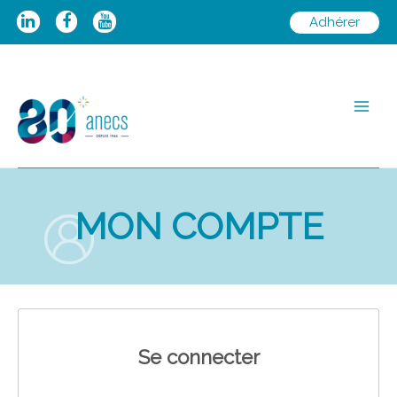
Aller
Adhérer
au
contenu
Main
Men
MON COMPTE
Se connecter