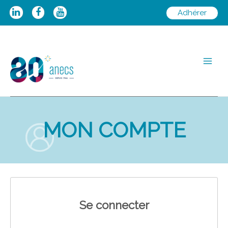
Aller
Adhérer
au
contenu
Main
Men
MON COMPTE
Se connecter