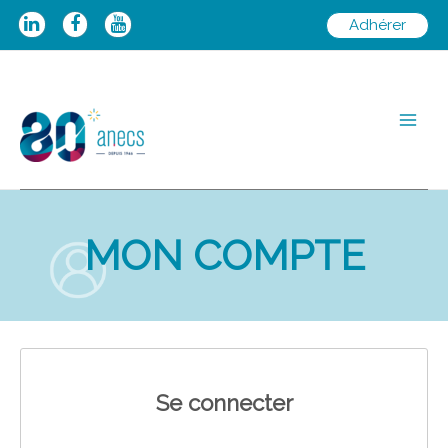
Aller
Adhérer
au
contenu
Main
Men
MON COMPTE
Se connecter