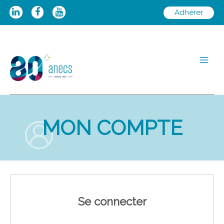
Aller
Adhérer
au
contenu
Main
Men
MON COMPTE
Se connecter