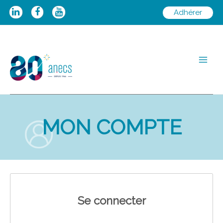
Aller
Adhérer
au
contenu
Main
Men
MON COMPTE
Se connecter