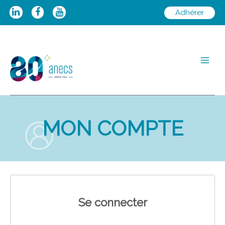
Aller
Adhérer
au
contenu
Main
Men
MON COMPTE
Se connecter