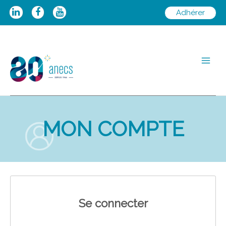
Aller
Adhérer
au
contenu
Main
Men
MON COMPTE
Se connecter