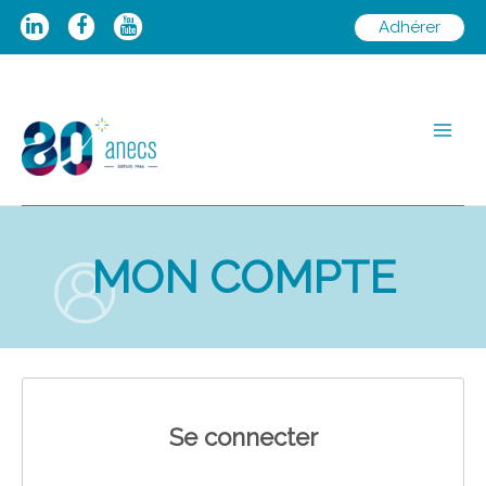
Aller
Adhérer
au
contenu
Main
Men
MON COMPTE
Se connecter